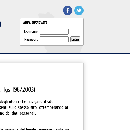
o
AREA RISERVATA
Username
Password
. lgs 196/2003)
egli utenti che navigano il sito
esenti sullo stesso sito, ottemperando al
one dei dati personali
.
ella persona del legale rappresentante pro