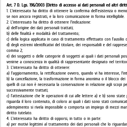
Art. 7 D. Lgs. 196/2003 (Diritto di accesso ai dati personali ed altri diritt
1. L’interessato ha diritto di ottenere la conferma dell’esistenza o men
se non ancora registrati, e la loro comunicazione in forma intelligibile.
2. L’interessato ha diritto di ottenere l’indicazione:
a) dell’origine dei dati personali trattati;
b) delle finalità e modalità del trattamento;
c) della logica applicata in caso di trattamento effettuato con l’ausilio 
d) degli estremi identificativi del titolare, dei responsabili e del rappres
comma 2;
e) dei soggetti o delle categorie di soggetti ai quali i dati personali
venirne a conoscenza in qualità di rappresentante designato nel territori
3. L’interessato ha diritto di ottenere:
a) l’aggiornamento, la rettificazione ovvero, quando vi ha interesse, l’i
b) la cancellazione, la trasformazione in forma anonima o il blocco dei d
quelli di cui non è necessaria la conservazione in relazione agli scopi per
successivamente trattati;
c) l'attestazione che le operazioni di cui alle lettere a) e b) sono sta
riguarda il loro contenuto, di coloro ai quali i dati sono stati comunicati
adempimento si rivela impossibile o comporta un impiego di mezzi man
diritto tutelato.
4. L'interessato ha diritto di opporsi, in tutto o in parte:
a) per motivi legittimi al trattamento dei dati personali che lo riguarda