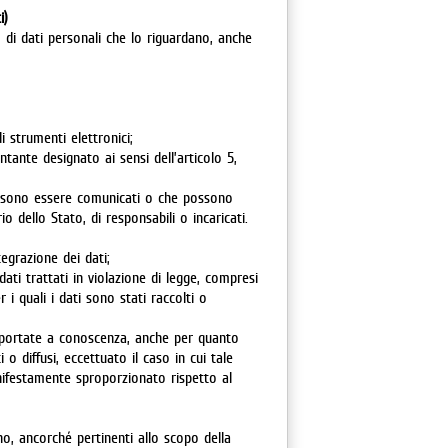
i)
o di dati personali che lo riguardano, anche
di strumenti elettronici;
entante designato ai sensi dell’articolo 5,
 possono essere comunicati o che possono
o dello Stato, di responsabili o incaricati.
ntegrazione dei dati;
ati trattati in violazione di legge, compresi
 i quali i dati sono stati raccolti o
te portate a conoscenza, anche per quanto
 o diffusi, eccettuato il caso in cui tale
ifestamente sproporzionato rispetto al
no, ancorché pertinenti allo scopo della