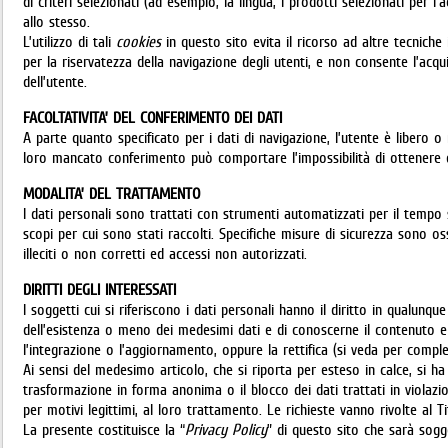
di criteri selezionati (ad esempio, la lingua, i prodotti selezionati per l'a
allo stesso.
L’utilizzo di tali
cookies
in questo sito evita il ricorso ad altre tecniche
per la riservatezza della navigazione degli utenti, e non consente l’acquis
dell’utente.
FACOLTATIVITA’ DEL CONFERIMENTO DEI DATI
A parte quanto specificato per i dati di navigazione, l’utente è libero o 
loro mancato conferimento può comportare l’impossibilità di ottenere q
MODALITA’ DEL TRATTAMENTO
I dati personali sono trattati con strumenti automatizzati per il tempo
scopi per cui sono stati raccolti. Specifiche misure di sicurezza sono oss
illeciti o non corretti ed accessi non autorizzati.
DIRITTI DEGLI INTERESSATI
I soggetti cui si riferiscono i dati personali hanno il diritto in qualu
dell’esistenza o meno dei medesimi dati e di conoscerne il contenuto e l
l’integrazione o l’aggiornamento, oppure la rettifica (si veda per comple
Ai sensi del medesimo articolo, che si riporta per esteso in calce, si ha i
trasformazione in forma anonima o il blocco dei dati trattati in violazi
per motivi legittimi, al loro trattamento. Le richieste vanno rivolte al 
La presente costituisce la “
Privacy Policy
” di questo sito che sarà sog