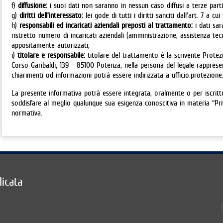
f)
diffusione:
i suoi dati non saranno in nessun caso diffusi a terze part
g)
diritti dell’interessato:
lei gode di tutti i diritti sanciti dall’art. 7 a c
h)
responsabili ed incaricati aziendali preposti al trattamento:
i dati sar
ristretto numero di incaricati aziendali (amministrazione, assistenza tec
appositamente autorizzati;
i)
titolare e responsabile:
titolare del trattamento è la scrivente Protezi
Corso Garibaldi, 139 - 85100 Potenza, nella persona del legale rappres
chiarimenti od informazioni potrà essere indirizzata a ufficio.protezione.c
La presente informativa potrà essere integrata, oralmente o per iscritto
soddisfare al meglio qualunque sua esigenza conoscitiva in materia “Pr
normativa.
licata