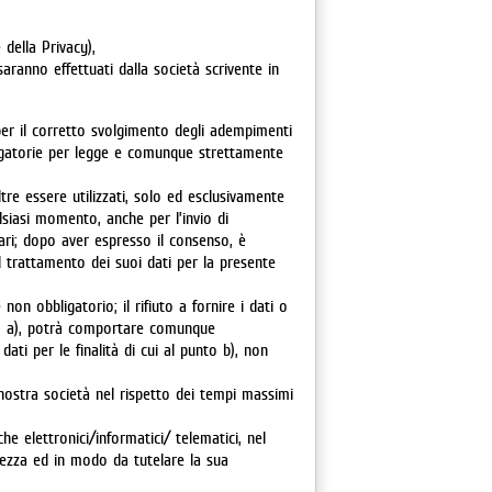
 della Privacy),
aranno effettuati dalla società scrivente in
 per il corretto svolgimento degli adempimenti
bbligatorie per legge e comunque strettamente
ltre essere utilizzati, solo ed esclusivamente
lsiasi momento, anche per l’invio di
ari; dopo aver espresso il consenso, è
trattamento dei suoi dati per la presente
non obbligatorio; il rifiuto a fornire i dati o
unto a), potrà comportare comunque
i dati per le finalità di cui al punto b), non
 nostra società nel rispetto dei tempi massimi
he elettronici/informatici/ telematici, nel
ttezza ed in modo da tutelare la sua