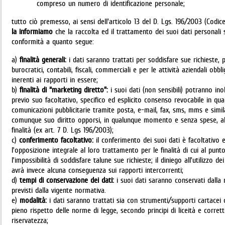
compreso un numero di identificazione personale;
tutto ciò premesso, ai sensi dell'articolo 13 del D. Lgs. 196/2003 (Codice
la informiamo
che la raccolta ed il trattamento dei suoi dati personali s
conformità a quanto segue:
a)
finalità generali:
i dati saranno trattati per soddisfare sue richieste,
burocratici, contabili, fiscali, commerciali e per le attività aziendali o
inerenti ai rapporti in essere;
b)
finalità di “marketing diretto”:
i suoi dati (non sensibili) potranno ino
previo suo facoltativo, specifico ed esplicito consenso revocabile in qua
comunicazioni pubblicitarie tramite posta, e-mail, fax, sms, mms e simil
comunque suo diritto opporsi, in qualunque momento e senza spese, al 
finalità (ex art. 7 D. Lgs 196/2003);
c)
conferimento facoltativo:
il conferimento dei suoi dati è facoltativo e 
l’opposizione integrale al loro trattamento per le finalità di cui al p
l’impossibilità di soddisfare talune sue richieste; il diniego all’utilizzo de
avrà invece alcuna conseguenza sui rapporti intercorrenti;
d)
tempi di conservazione dei dati:
i suoi dati saranno conservati dalla
previsti dalla vigente normativa.
e)
modalità:
i dati saranno trattati sia con strumenti/supporti cartacei c
pieno rispetto delle norme di legge, secondo principi di liceità e corre
riservatezza;