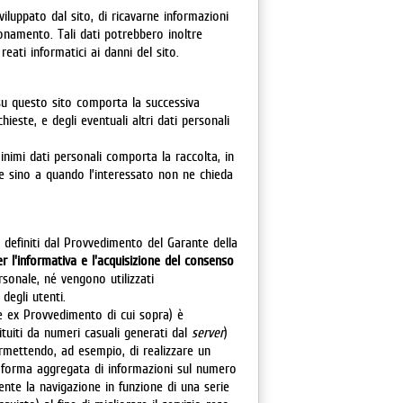
sviluppato dal sito, di ricavarne informazioni
ionamento. Tali dati potrebbero inoltre
reati informatici ai danni del sito.
i su questo sito comporta la successiva
hieste, e degli eventuali altri dati personali
nimi dati personali comporta la raccolta, in
one sino a quando l’interessato non ne chieda
 definiti dal Provvedimento del Garante della
er l'informativa e l'acquisizione del consenso
rsonale, né vengono utilizzati
 degli utenti.
re ex Provvedimento di cui sopra) è
tituiti da numeri casuali generati dal
server
)
permettendo, ad esempio, di realizzare un
in forma aggregata di informazioni sul numero
tente la navigazione in funzione di una serie