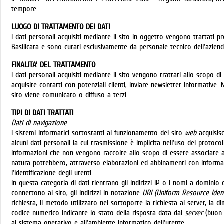
tempore.
LUOGO DI TRATTAMENTO DEI DATI
I dati personali acquisiti mediante il sito in oggetto vengono trattati p
Basilicata e sono curati esclusivamente da personale tecnico dell’aziend
FINALITA’ DEL TRATTAMENTO
I dati personali acquisiti mediante il sito vengono trattati allo scopo di
acquisire contatti con potenziali clienti, inviare newsletter informative
sito viene comunicato o diffuso a terzi.
TIPI DI DATI TRATTATI
Dati di navigazione
I sistemi informatici sottostanti al funzionamento del sito
web
acquisisc
alcuni dati personali la cui trasmissione è implicita nell’uso dei protocol
informazioni che non vengono raccolte allo scopo di essere associate a 
natura potrebbero, attraverso elaborazioni ed abbinamenti con informaz
l’identificazione degli utenti.
In questa categoria di dati rientrano gli indirizzi IP o i nomi a dominio d
connettono al sito, gli indirizzi in notazione
URI (Uniform Resource Ident
richiesta, il metodo utilizzato nel sottoporre la richiesta al server, la di
codice numerico indicante lo stato della risposta data dal
server
(buon f
al sistema operativo e all’ambiente informatico dell’utente.