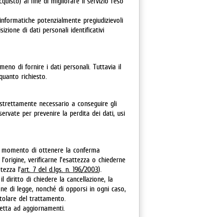
cquisto) al fine di migliorare il servizio reso
 informatiche potenzialmente pregiudizievoli
izione di dati personali identificativi
meno di fornire i dati personali. Tuttavia il
uanto richiesto.
 strettamente necessario a conseguire gli
ervate per prevenire la perdita dei dati, usi
nque momento di ottenere la conferma
’origine, verificarne l’esattezza o chiederne
tezza l’
art. 7 del d.lgs. n. 196/2003
).
l diritto di chiedere la cancellazione, la
one di legge, nonché di opporsi in ogni caso,
Titolare del trattamento.
getta ad aggiornamenti.