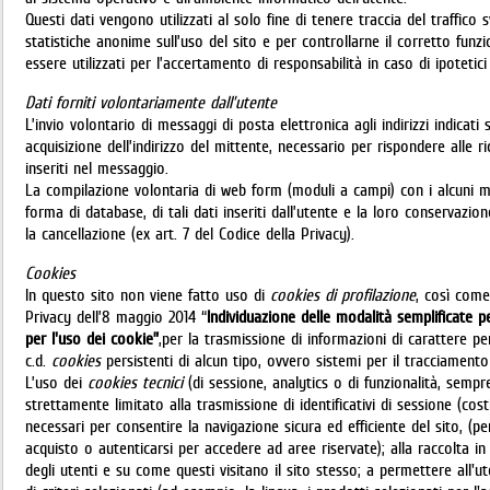
Questi dati vengono utilizzati al solo fine di tenere traccia del traffico 
statistiche anonime sull’uso del sito e per controllarne il corretto funz
essere utilizzati per l’accertamento di responsabilità in caso di ipotetici 
Dati forniti volontariamente dall’utente
L’invio volontario di messaggi di posta elettronica agli indirizzi indicat
acquisizione dell’indirizzo del mittente, necessario per rispondere alle ric
inseriti nel messaggio.
La compilazione volontaria di web form (moduli a campi) con i alcuni mi
forma di database, di tali dati inseriti dall’utente e la loro conservazi
la cancellazione (ex art. 7 del Codice della Privacy).
Cookies
In questo sito non viene fatto uso di
cookies di profilazione
, così come
Privacy dell’8 maggio 2014 “
Individuazione delle modalità semplificate p
per l'uso dei cookie”
,per la trasmissione di informazioni di carattere pe
c.d.
cookies
persistenti di alcun tipo, ovvero sistemi per il tracciamento
L’uso dei
cookies
tecnici
(di sessione, analytics o di funzionalità, semp
strettamente limitato alla trasmissione di identificativi di sessione (cos
necessari per consentire la navigazione sicura ed efficiente del sito, (
acquisto o autenticarsi per accedere ad aree riservate); alla raccolta 
degli utenti e su come questi visitano il sito stesso; a permettere all'u