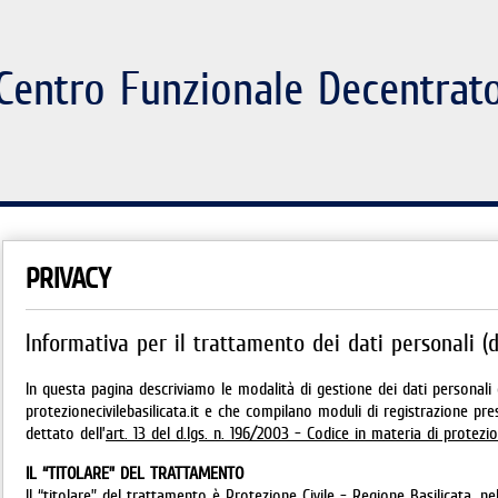
Centro Funzionale Decentrat
PRIVACY
Informativa per il trattamento dei dati personali (d
In questa pagina descriviamo le modalità di gestione dei dati personali d
protezionecivilebasilicata.it e che compilano moduli di registrazione pr
dettato dell’
art. 13 del d.lgs. n. 196/2003 - Codice in materia di protezi
IL “TITOLARE” DEL TRATTAMENTO
Il “titolare” del trattamento è Protezione Civile - Regione Basilicata, n