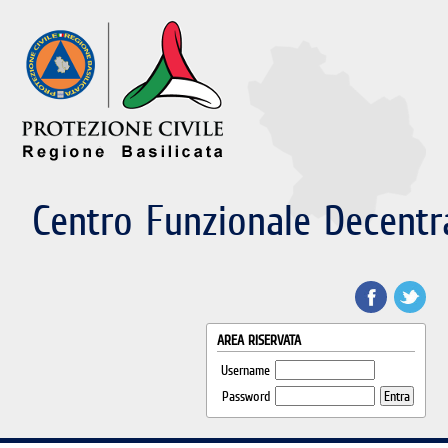
Centro Funzionale Decentr
AREA RISERVATA
Username
Password