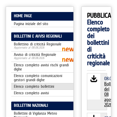
PUBBLICAZI
HOME PAGE
Elenco
Pagina iniziale del sito
completo
dei
BOLLETTINI E AVVISI REGIONALI
bollettini
Bollettino di criticità Regionale
di
Aggiornato al 08.08.2026
Avviso di criticità Regionale
criticità
Aggiornato al 08.08.2026
regionale
Elenco completo avvisi rischi grandi
dighe
Elenco completo comunicazioni
08.08.
gestori grandi dighe
Bollett
Elenco completo bollettini
del
Elenco completo avvisi
08
agosto
2026
BOLLETTINI NAZIONALI
Bollettini di Vigilanza Meteo