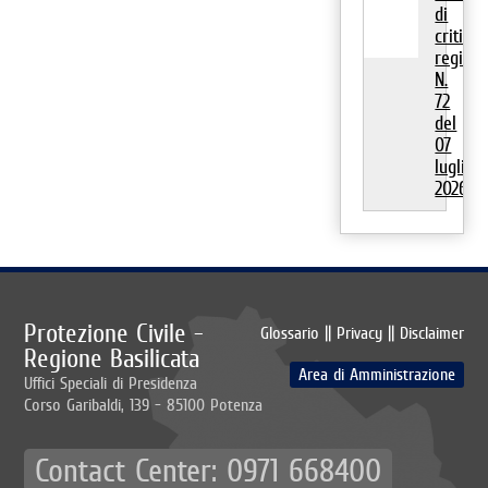
di
criticita
regiona
N.
72
del
07
luglio
2026
Protezione Civile -
Glossario
||
Privacy
||
Disclaimer
Regione Basilicata
Area di Amministrazione
Uffici Speciali di Presidenza
Corso Garibaldi, 139 - 85100 Potenza
Contact Center: 0971 668400