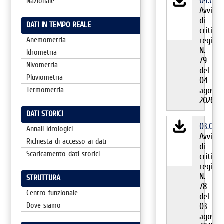
04.08.
Nazionale
Avviso
di
DATI IN TEMPO REALE
criticita
Anemometria
regiona
N.
Idrometria
79
Nivometria
del
Pluviometria
04
Termometria
agosto
2026
DATI STORICI
03.08.2
Annali Idrologici
Avviso
Richiesta di accesso ai dati
di
Scaricamento dati storici
criticita
regiona
N.
STRUTTURA
78
Centro funzionale
del
Dove siamo
03
agosto