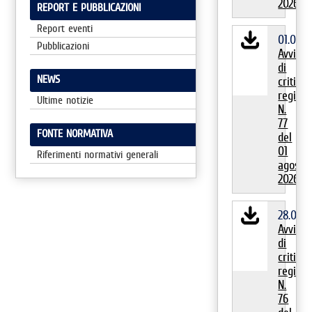
2026
REPORT E PUBBLICAZIONI
Report eventi
01.08.2
Pubblicazioni
Avviso
di
NEWS
criticita
regiona
Ultime notizie
N.
77
FONTE NORMATIVA
del
01
Riferimenti normativi generali
agosto
2026
28.07.2
Avviso
di
criticita
regiona
N.
76