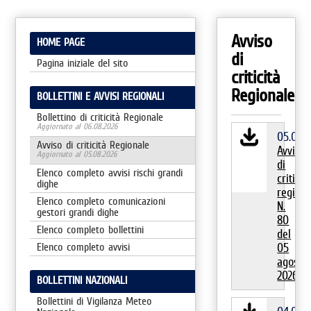
Avviso
HOME PAGE
di
Pagina iniziale del sito
criticità
Regionale
BOLLETTINI E AVVISI REGIONALI
Bollettino di criticità Regionale
Aggiornato al 06.08.2026
05.08.
Avviso di criticità Regionale
Avviso
Aggiornato al 05.08.2026
di
Elenco completo avvisi rischi grandi
criticita
dighe
regiona
Elenco completo comunicazioni
N.
gestori grandi dighe
80
Elenco completo bollettini
del
Elenco completo avvisi
05
agosto
2026
BOLLETTINI NAZIONALI
Bollettini di Vigilanza Meteo