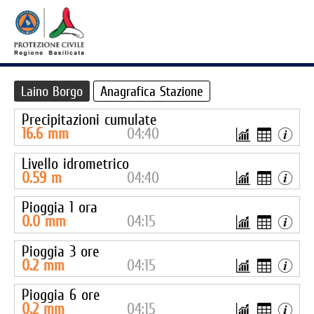
Laino Borgo
Anagrafica Stazione
Precipitazioni cumulate
16.6
mm
04:40
Livello idrometrico
0.59
m
04:40
Pioggia 1 ora
0.0
mm
04:15
Pioggia 3 ore
0.2
mm
04:15
Pioggia 6 ore
0.2
mm
04:15