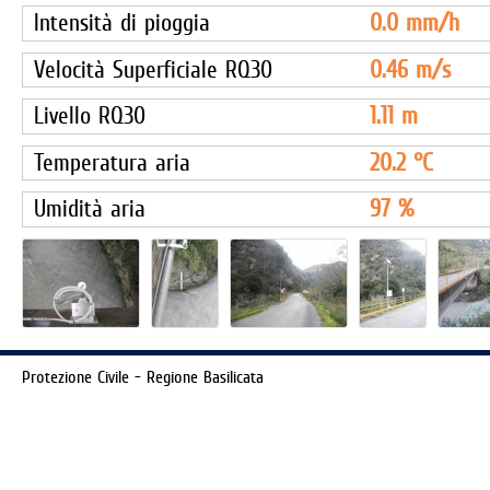
Intensità di pioggia
0.0
mm/h
Velocità Superficiale RQ30
0.46
m/s
Livello RQ30
1.11
m
Temperatura aria
20.2
°C
Umidità aria
97
%
Protezione Civile - Regione Basilicata