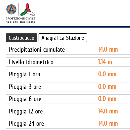
Castrocucco
Anagrafica Stazione
Precipitazioni cumulate
14.0
mm
Livello idrometrico
1.14
m
Pioggia 1 ora
0.0
mm
Pioggia 3 ore
0.0
mm
Pioggia 6 ore
0.0
mm
Pioggia 12 ore
14.0
mm
Pioggia 24 ore
14.0
mm